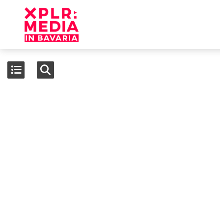
Inhaltsverzeichnis
Akteure
Allgemeine Buchverlage
Audio
Ausbildung
Belletristik
Berufsausbildung
Design